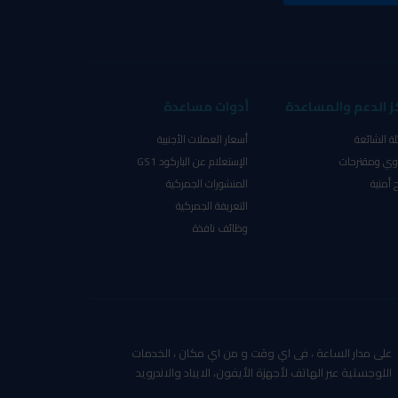
ز الدعم والمساعدة
أدوات مساعدة
لة الشائعة
أسعار العملات الأجنبية
ي ومقترحات
الإستعلام عن الباركود GS1
 أمنية
المنشورات الجمركية
التعريفة الجمركية
وظائف نافذة
على مدار الساعة ، فى اي وقت و من اي مكان ، الخدمات
اللوجستية عبر الهاتف لأجهزة الأيفون، الايباد والاندرويد