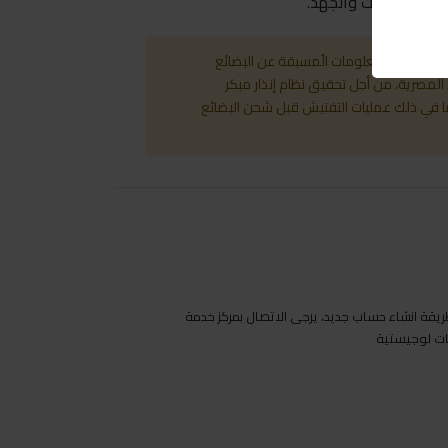
حفاظاً للوقت والجهد.
إلكتروني للمعلومات الُمسبقة عن البضائع
 المصرية، من أجل تحقيق نظام إنذار مبكر
بما في ذلك عمليات التفتيش قبل شحن البضائع
يقة انشاء حساب جديد، يرجى الاتصال بمركز خدمة