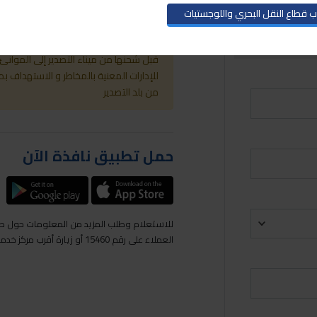
دون الحاجة لمراجعة المركز اللوجستي 
 قطاع النقل البحري واللوجستيات
جوية فقط)
نظام التسجيل المُسبق للشحنات هو نظام 
قبل شحنها من ميناء التصدير إلى الموانئ
للإدارات المعنية بالمخاطر و الاستهداف 
من بلد التصدير
حمل تطبيق نافذة الآن
للاستعلام وطلب المزيد من المعلومات حول طر
العملاء على رقم 15460 أو زيارة أقرب مركز خدمات لوجيستية