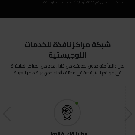
خدمة العملاء على رقم 15460 أو زيارة أقرب مركز خدمات لوجيستية
شبكة مراكز نافذة للخدمات
اللوجيستية
نحن دائماً متواجدون لخدمتك من خلال عدد من المراكز المنتشرة
في مواقع استراتيجية في مختلف أنحاء جمهورية مصر العربية
القنوات الرقمية
البوابة الالكترونية
أنجز معاملاتك من اي مكان و في أي وقت تريد
مطار القاهرة الدولي
المزيد حول الخدمة