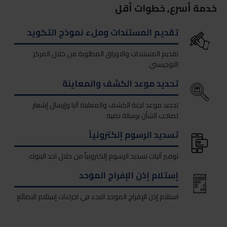
خدمة أسرع, خطوات أقل
تقديم المستندات وملء نموذج التكويد
تقديم المستندات والاوراق المطلوبة من خلال المركز
اللوجيستي
تحديد موعد الكشف والمعاينة
تحديد موعد لجنة الكشف والمعاينة آليا وإرسال إشعار
لصاحب الشأن برسالة نصية
القنوات الرقمية
تسديد الرسوم إلكترونياً
تطبيق نافذة للهواتف الذكية
إكتشف جيلاً جديداً من المعاملات الجمركية عبر الموبايل
توفير آليات تسديد الرسوم إلكترونياً من خلال احد البنوك
إستلام إذن الإفراج الموَحد
حمل تطبيق نافذة الآن
استلام إذن الإفراج الموحد للبدء في اجراءات إستلام البضائع