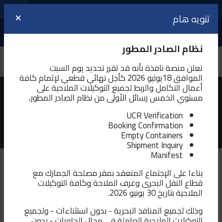
مراكز الخدمات اللوجيستية
اللغة
تنويه هام
تنويه هام
×
×
عرض
نظام الصادر المطور
أهلاً بك في البيئة التجريبية لمنصة نافذة
تعلن منصة نافذة بأنه قد تقرر تحديد يوم السبت
يرجى الانتباه بأنك على البيئة التجريبية لمنصة نافذة الآن،
والتي تتيح لك تجربة المعاملات الجمركية قبل تنفيذها
الموافق 18يوليو 2026 كأجل نهائي قطعي لإتمام كافة
علي المنصة الفعلية لنافذة
أعمال التكامل والربط لجميع التوكيلات الملاحية على
لمحة عن نافذة
مستوي الخمس رسائل الأولى من نظام الصادر المطور،
و تتطلب البيئة التجريبية التسجيل مرة اخري للسماح لك
UCR Verification
بتجربة و تنفيذ الخدمات الإلكترونية عليها، للاستمرار في
تعرف بشكل اكبر و تفاصيل أكثر على منظومة النافذة القومية الواحدة
Booking Confirmation
البيئة التجريبية اضغط علي "موافق"
“نافذة”
Empty Containers
Shipment Inquiry
حسنا
Manifest
بناءا على الإجتماع المنعقد بمقر مصلحة الجمارك مع
مفهوم النافذة الواحدة
قطاع النقل البحرى وغرف الملاحة وكافة التوكيلات
في حالة الرغبة في الانتقال الي
الملاحية بتاريخ 30 يونيو 2026.
منصة نافذة
(البيئة الفعلية
بدء الخدمات
المرفق الذي يسمح للأطراف المشاركة في التجارة والنقل بتقديم
للمعاملات)
اضغط علي زر بدء
وذلك لجميع المنافذ البحرية - بدون استثناءات - ولجميع
الخدمات
معلومات ووثائق موحدة في نقطة دخول واحدة لإستيفاء جميع
التوكيلات الملاحية العاملة في مجال الحاويات - بدون