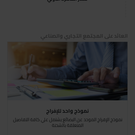
للاستعلام وطلب المزيد من المعلومات حول طريقة انشاء حساب جديد، يرجى الاتصال بمركز
خدمة العملاء على رقم 15460 أو زيارة أقرب مركز خدمات لوجيستية
العائد على المجتمع التجاري والصناعي
نموذج واحد للإفراج
نموذج الإفراج الموحد عن البضائع يشتمل علي كافة التفاصيل
المتعلقة بالشحنة