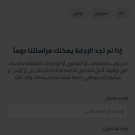
ACI
تفويض
توكيل
إذا لم تجد الإجابة يمكنك مراسلتنا دوماً
نحن نرحّب بالملاحظات، أو الشكاوى أو الإقتراحات المتعلّقة بالخدمات
التي نوفّرها. أدخلْ التفاصيل الخاصة بك أدناه ثم انقر على زرّ "إرسل" و
سيقوم أحد موظفي خدمة عملاء بفحص رسالتك والرد عليك
الإسم بالكامل
البريد الإلكتروني