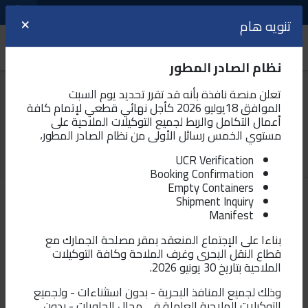
مراكز الخدمات اللوجيستية
اللغة
تنويه هام
تنويه هام
×
×
الدعم و المساعدة
نظام الصادر المطور
أهلاً بك في البيئة التجريبية لمنصة نافذة
التوقيع الإلكتروني
تعلن منصة نافذة بأنه قد تقرر تحديد يوم السبت
يرجى الانتباه بأنك على البيئة التجريبية لمنصة نافذة الآن،
والتي تتيح لك تجربة المعاملات الجمركية قبل تنفيذها
الموافق 18يوليو 2026 كأجل نهائي قطعي لإتمام كافة
هل المستخلص له القدرة على ادراج البيانات
علي المنصة الفعلية لنافذة
أعمال التكامل والربط لجميع التوكيلات الملاحية على
مستوي الخمس رسائل الأولى من نظام الصادر المطور،
لصاحب الشأن ؟
و تتطلب البيئة التجريبية التسجيل مرة اخري للسماح لك
UCR Verification
بتجربة و تنفيذ الخدمات الإلكترونية عليها، للاستمرار في
Booking Confirmation
البيئة التجريبية اضغط علي "موافق"
Empty Containers
تم النشر في
١٦-٠٦-٢٠٢١ ٠٣:٢٢ م
أخر تحديث في
٢٠-٠٨-٢٠٢١ ٠٣:١٩ م
Shipment Inquiry
حسنا
Manifest
7886
شارك :
بناءا على الإجتماع المنعقد بمقر مصلحة الجمارك مع
قطاع النقل البحرى وغرف الملاحة وكافة التوكيلات
في حالة الرغبة في الانتقال الي
نعم بناء على التفويض من صاحب الشأن الى شركة التخليص.
الملاحية بتاريخ 30 يونيو 2026.
منصة نافذة
(البيئة الفعلية
بدء الخدمات
للمعاملات)
اضغط علي زر بدء
وذلك لجميع المنافذ البحرية - بدون استثناءات - ولجميع
الخدمات
التوكيلات الملاحية العاملة في مجال الحاويات - بدون